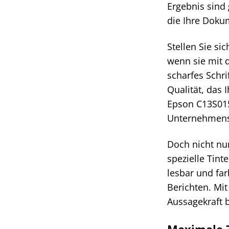
Ergebnis sind
die Ihre Doku
Stellen Sie s
wenn sie mit 
scharfes Schri
Qualität, das 
Epson C13S015
Unternehmens
Doch nicht nur
spezielle Tin
lesbar und fa
Berichten. Mi
Aussagekraft 
Maximale Z