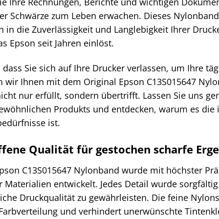
 wie Ihre Rechnungen, Berichte und wichtigen Dokumen
er Schwärze zum Leben erwachen. Dieses Nylonband i
on in die Zuverlässigkeit und Langlebigkeit Ihrer Druc
as Epson seit Jahren einlöst.
 dass Sie sich auf Ihre Drucker verlassen, um Ihre tä
n wir Ihnen mit dem Original Epson C13S015647 Nylo
cht nur erfüllt, sondern übertrifft. Lassen Sie uns 
ewöhnlichen Produkts und entdecken, warum es die i
edürfnisse ist.
fene Qualität für gestochen scharfe Erg
Epson C13S015647 Nylonband wurde mit höchster Prä
 Materialien entwickelt. Jedes Detail wurde sorgfälti
che Druckqualität zu gewährleisten. Die feine Nylons
Farbverteilung und verhindert unerwünschte Tintenk