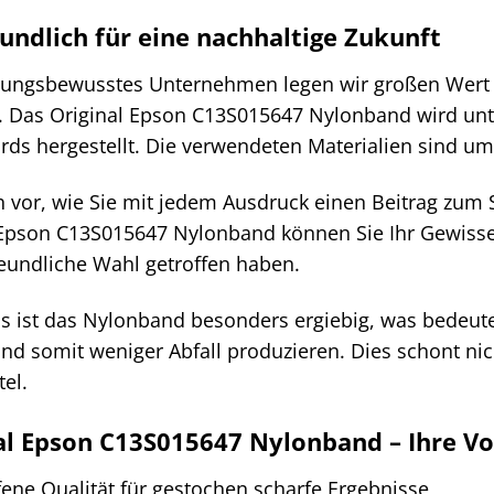
ndlich für eine nachhaltige Zukunft
tungsbewusstes Unternehmen legen wir großen Wert 
 Das Original Epson C13S015647 Nylonband wird unte
ds hergestellt. Die verwendeten Materialien sind um
ch vor, wie Sie mit jedem Ausdruck einen Beitrag zum 
Epson C13S015647 Nylonband können Sie Ihr Gewisse
eundliche Wahl getroffen haben.
s ist das Nylonband besonders ergiebig, was bedeute
nd somit weniger Abfall produzieren. Dies schont ni
el.
al Epson C13S015647 Nylonband – Ihre Vor
ene Qualität für gestochen scharfe Ergebnisse