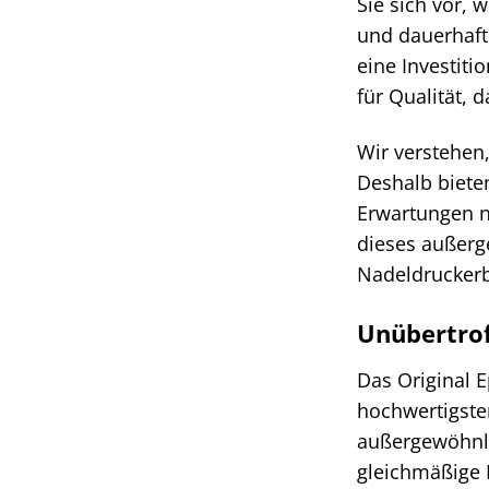
Sie sich vor,
und dauerhaft
eine Investiti
für Qualität, d
Wir verstehen,
Deshalb biete
Erwartungen ni
dieses außerg
Nadeldruckerb
Unübertrof
Das Original 
hochwertigster
außergewöhnli
gleichmäßige 