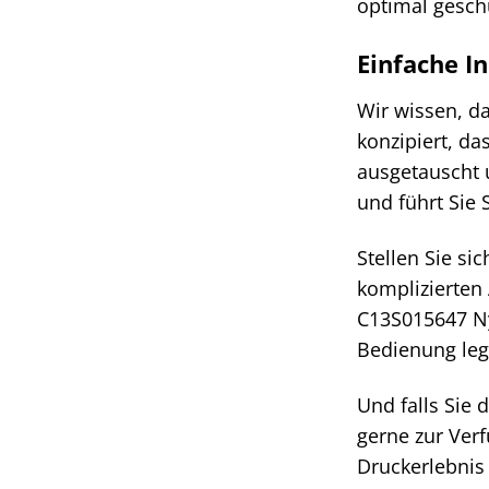
optimal geschü
Einfache In
Wir wissen, d
konzipiert, da
ausgetauscht u
und führt Sie 
Stellen Sie s
komplizierten
C13S015647 Nyl
Bedienung leg
Und falls Sie
gerne zur Verf
Druckerlebnis