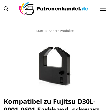
Zum
Inhalt
springen
Start
»
Andere Produkte
Kompatibel zu Fujitsu D30L-
9001-0601 Farbband, schwarz