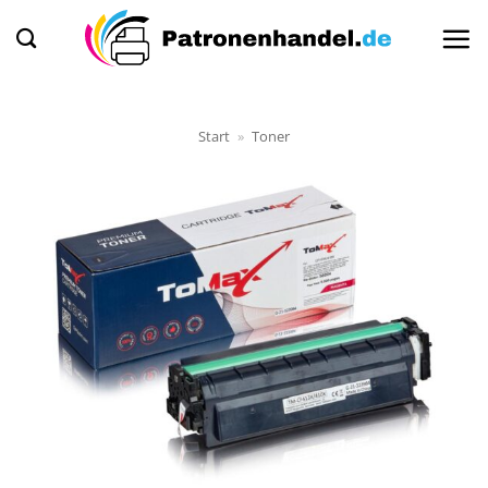
Zum
Inhalt
springen
Start
»
Toner