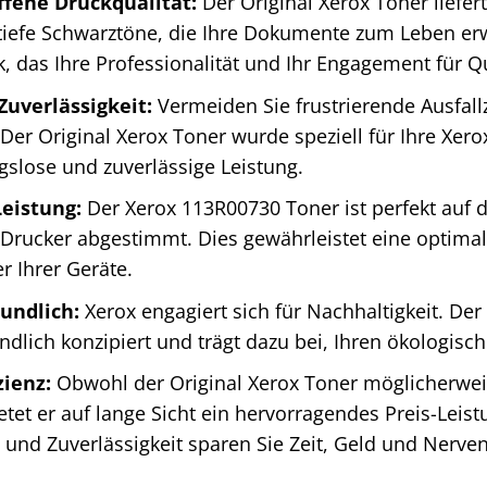
fene Druckqualität:
Der Original Xerox Toner liefer
tiefe Schwarztöne, die Ihre Dokumente zum Leben erw
, das Ihre Professionalität und Ihr Engagement für Qu
uverlässigkeit:
Vermeiden Sie frustrierende Ausfal
Der Original Xerox Toner wurde speziell für Ihre Xero
gslose und zuverlässige Leistung.
eistung:
Der Xerox 113R00730 Toner ist perfekt auf 
-Drucker abgestimmt. Dies gewährleistet eine optimal
 Ihrer Geräte.
undlich:
Xerox engagiert sich für Nachhaltigkeit. Der 
dlich konzipiert und trägt dazu bei, Ihren ökologisc
zienz:
Obwohl der Original Xerox Toner möglicherwei
bietet er auf lange Sicht ein hervorragendes Preis-Lei
t und Zuverlässigkeit sparen Sie Zeit, Geld und Nerven