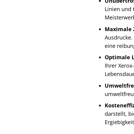
Unübertrof
Linien und 
Meisterwerk
Maximale Z
Ausdrucke. 
eine reibun
Optimale L
Ihrer Xerox
Lebensdauer
Umweltfre
umweltfreun
Kosteneffi
darstellt, 
Ergiebigkei