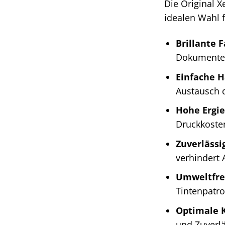
Die Original X
idealen Wahl 
Brillante 
Dokumente 
Einfache 
Austausch d
Hohe Ergie
Druckkoste
Zuverlässi
verhindert A
Umweltfre
Tintenpatr
Optimale K
und Zuverlä