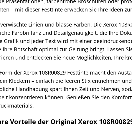
e Präsentationen, farbenfrohe Broschüren oder prof
ten – mit dieser Festtinte erwecken Sie Ihre Ideen z
verwischte Linien und blasse Farben. Die Xerox 108R0
che Farbbrillanz und Detailgenauigkeit, die Ihre D
de Grafik und jeder Text wird mit einer beeindruckend
ie Ihre Botschaft optimal zur Geltung bringt. Lassen Si
irieren und entdecken Sie neue Möglichkeiten, Ihre k
x Form der Xerox 108R00829 Festtinte macht den Austa
ein Kleckern – einfach die leeren Stix entnehmen und
dliche Handhabung spart Ihnen Zeit und Nerven, sodas
beit konzentrieren können. Genießen Sie den Komfort 
ruckmaterials.
re Vorteile der Original Xerox 108R00829