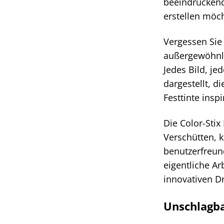
beeindruckend
erstellen möch
Vergessen Sie 
außergewöhnli
Jedes Bild, je
dargestellt, d
Festtinte insp
Die Color-Sti
Verschütten, k
benutzerfreun
eigentliche Ar
innovativen D
Unschlagba