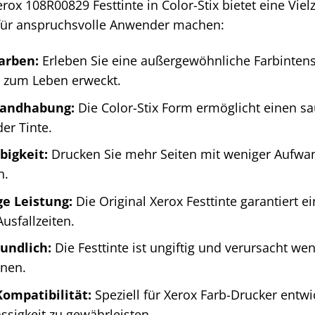
erox 108R00829 Festtinte in Color-Stix bietet eine Vielz
für anspruchsvolle Anwender machen:
Farben:
Erleben Sie eine außergewöhnliche Farbintensi
zum Leben erweckt.
Handhabung:
Die Color-Stix Form ermöglicht einen s
er Tinte.
bigkeit:
Drucken Sie mehr Seiten mit weniger Aufwan
n.
ge Leistung:
Die Original Xerox Festtinte garantiert e
usfallzeiten.
undlich:
Die Festtinte ist ungiftig und verursacht we
onen.
ompatibilität:
Speziell für Xerox Farb-Drucker entwi
ssigkeit zu gewährleisten.