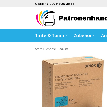
Zum
ÜBER 10.000 PRODUKTE
Inhalt
springen
Tinte & Toner
Zubehör
An
Start
»
Andere Produkte