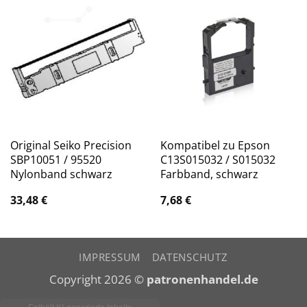
Original Seiko Precision
Kompatibel zu Epson
SBP10051 / 95520
C13S015032 / S015032
Nylonband schwarz
Farbband, schwarz
33,48
€
7,68
€
IMPRESSUM
DATENSCHUTZ
Copyright 2026 ©
patronenhandel.de