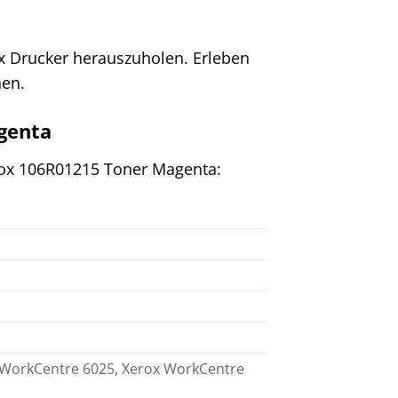
ox Drucker herauszuholen. Erleben
nen.
genta
erox 106R01215 Toner Magenta:
x WorkCentre 6025, Xerox WorkCentre