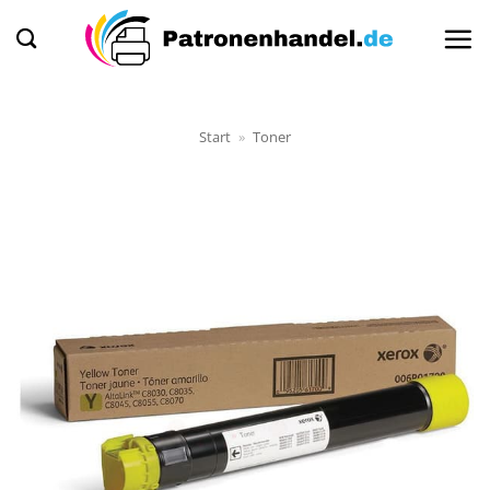
Zum
Inhalt
springen
Start
»
Toner