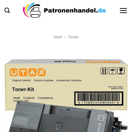
Zum
Inhalt
springen
Start
»
Toner