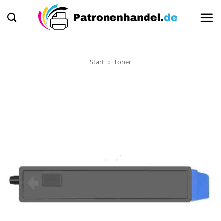
Zum
Inhalt
springen
Start
»
Toner