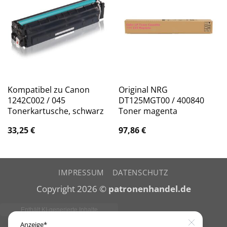
Kompatibel zu Canon
Original NRG
1242C002 / 045
DT125MGT00 / 400840
Tonerkartusche, schwarz
Toner magenta
33,25
€
97,86
€
IMPRESSUM
DATENSCHUTZ
Copyright 2026 ©
patronenhandel.de
Close
Anzeige*