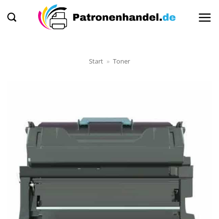
Zum
Inhalt
springen
Start
»
Toner