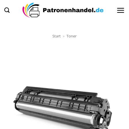
Zum
Inhalt
springen
Start
»
Toner