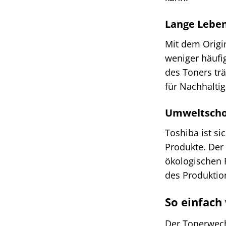
Lange Leben
Mit dem Origin
weniger häufi
des Toners tr
für Nachhaltig
Umweltscho
Toshiba ist s
Produkte. Der 
ökologischen 
des Produktio
So einfach
Der Tonerwechs