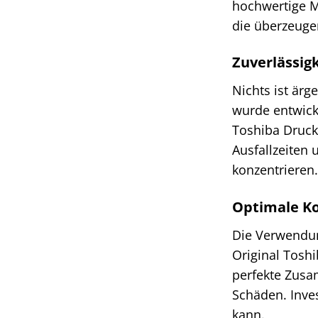
hochwertige M
die überzeuge
Zuverlässigk
Nichts ist ärg
wurde entwicke
Toshiba Druck
Ausfallzeiten 
konzentrieren.
Optimale Ko
Die Verwendun
Original Toshi
perfekte Zusam
Schäden. Inves
kann.