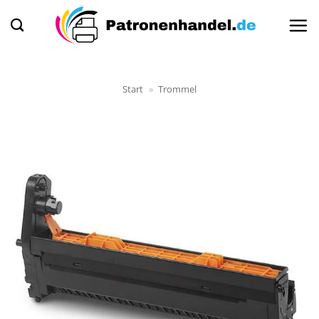
Zum
Inhalt
springen
Start
»
Trommel