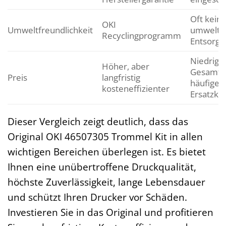
Oft kein
OKI
Umweltfreundlichkeit
umweltfr
Recyclingprogramm
Entsorgu
Niedrige
Höher, aber
Gesamtk
Preis
langfristig
häufiger
kosteneffizienter
Ersatzkä
Dieser Vergleich zeigt deutlich, dass das
Original OKI 46507305 Trommel Kit in allen
wichtigen Bereichen überlegen ist. Es bietet
Ihnen eine unübertroffene Druckqualität,
höchste Zuverlässigkeit, lange Lebensdauer
und schützt Ihren Drucker vor Schäden.
Investieren Sie in das Original und profitieren