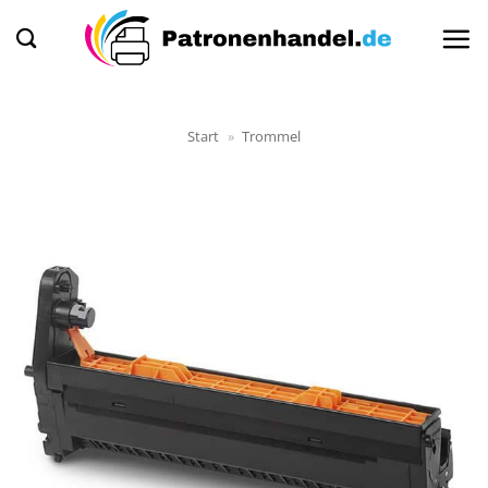
Zum
Inhalt
springen
Start
»
Trommel