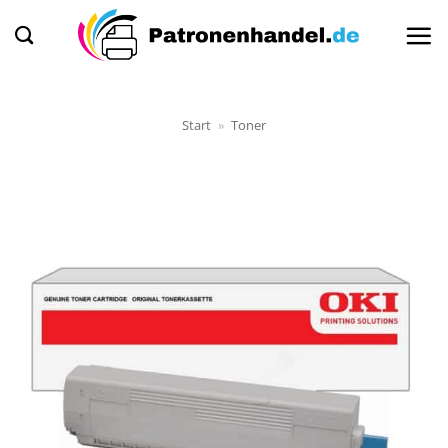
Zum
Inhalt
springen
Start
»
Toner