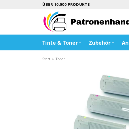
Zum
ÜBER 10.000 PRODUKTE
Inhalt
springen
Tinte & Toner
Zubehör
An
Start
»
Toner