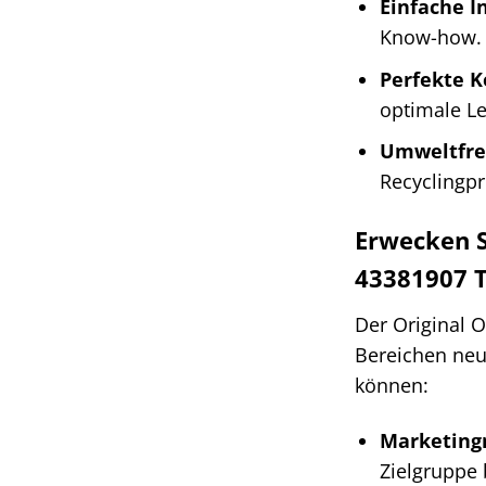
Einfache In
Know-how.
Perfekte K
optimale Le
Umweltfre
Recyclingp
Erwecken S
43381907 
Der Original O
Bereichen neue
können:
Marketing
Zielgruppe 