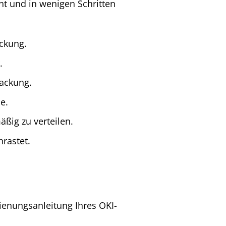
cht und in wenigen Schritten
eckung.
.
ackung.
e.
ßig zu verteilen.
nrastet.
dienungsanleitung Ihres OKI-