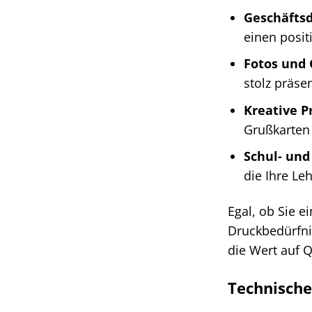
Geschäfts
einen posit
Fotos und 
stolz präse
Kreative P
Grußkarten
Schul- und
die Ihre Le
Egal, ob Sie e
Druckbedürfnis
die Wert auf Q
Technische