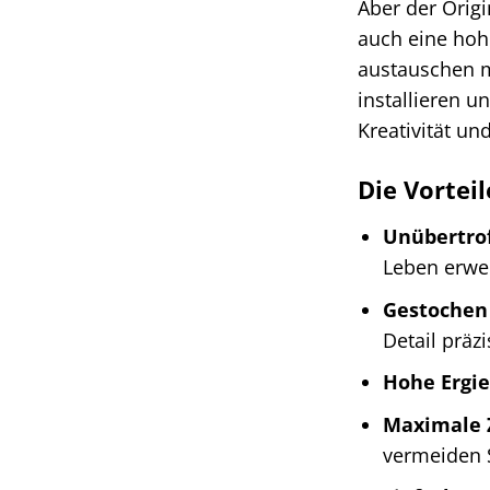
Aber der Orig
auch eine hoh
austauschen m
installieren u
Kreativität und
Die Vortei
Unübertrof
Leben erwe
Gestochen 
Detail präz
Hohe Ergie
Maximale Z
vermeiden S