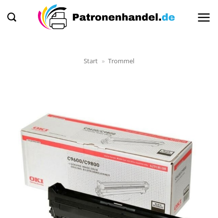
Zum
Inhalt
springen
Start
»
Trommel