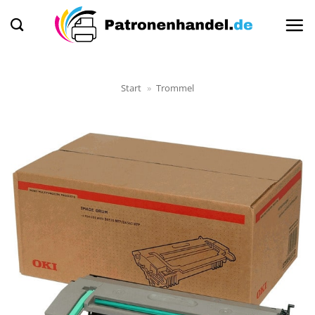
Zum
Inhalt
springen
Start
»
Trommel