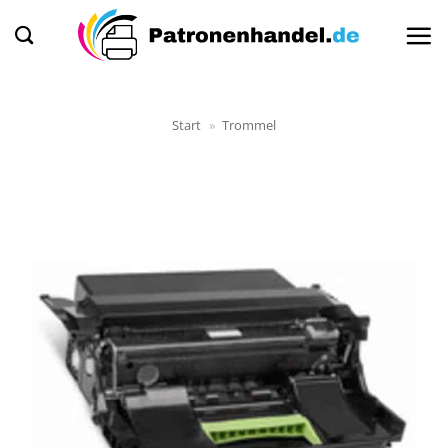
Zum
Inhalt
springen
Start
»
Trommel