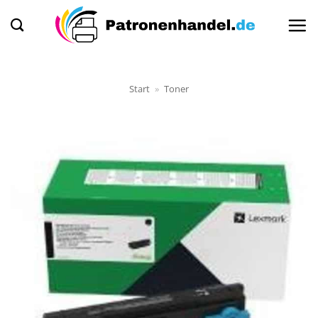
Zum
Inhalt
springen
Start
»
Toner