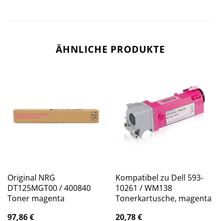
ÄHNLICHE PRODUKTE
Original NRG
Kompatibel zu Dell 593-
DT125MGT00 / 400840
10261 / WM138
Toner magenta
Tonerkartusche, magenta
97,86
€
20,78
€