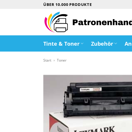
Zum
ÜBER 10.000 PRODUKTE
Inhalt
springen
Tinte & Toner
Zubehör
An
Start
»
Toner