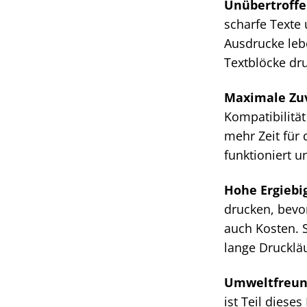
Unübertroffe
scharfe Texte 
Ausdrucke lebe
Textblöcke dr
Maximale Zuv
Kompatibilitä
mehr Zeit für 
funktioniert u
Hohe Ergiebig
drucken, bevor
auch Kosten. 
lange Drucklä
Umweltfreund
ist Teil dies