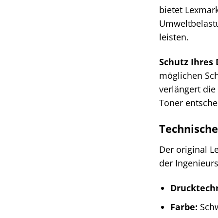
bietet Lexmar
Umweltbelastu
leisten.
Schutz Ihres 
möglichen Sch
verlängert die
Toner entschei
Technische
Der original L
der Ingenieurs
Drucktechn
Farbe:
Sch