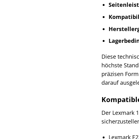
Seitenleis
Kompatibil
Hersteller
Lagerbedi
Diese technis
höchste Standa
präzisen Formu
darauf ausgele
Kompatibl
Der Lexmark 1
sicherzustelle
Lexmark E2