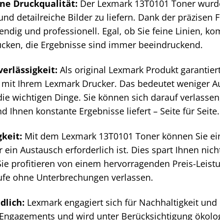
ne Druckqualität:
Der Lexmark 13T0101 Toner wurde 
und detailreiche Bilder zu liefern. Dank der präzisen
ndig und professionell. Egal, ob Sie feine Linien, k
ucken, die Ergebnisse sind immer beeindruckend.
erlässigkeit:
Als original Lexmark Produkt garantier
t mit Ihrem Lexmark Drucker. Das bedeutet weniger A
die wichtigen Dinge. Sie können sich darauf verlasse
nd Ihnen konstante Ergebnisse liefert – Seite für Seite.
keit:
Mit dem Lexmark 13T0101 Toner können Sie ein
 ein Austausch erforderlich ist. Dies spart Ihnen nic
Sie profitieren von einem hervorragenden Preis-Leist
ufe ohne Unterbrechungen verlassen.
lich:
Lexmark engagiert sich für Nachhaltigkeit un
es Engagements und wird unter Berücksichtigung ökolo