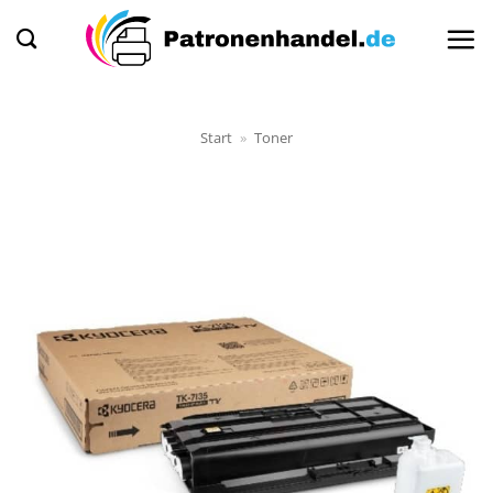
Zum
Inhalt
springen
Start
»
Toner