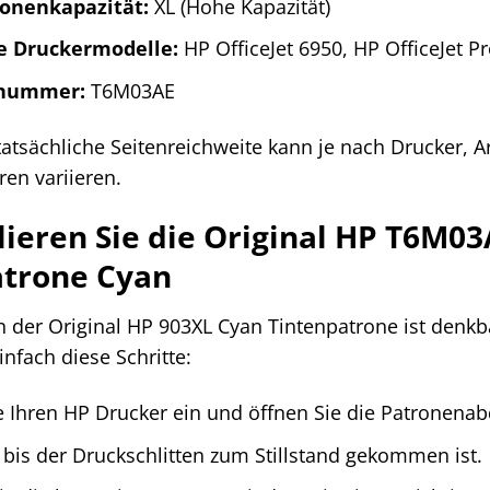
onenkapazität:
XL (Hohe Kapazität)
e Druckermodelle:
HP OfficeJet 6950, HP OfficeJet Pr
rnummer:
T6M03AE
atsächliche Seitenreichweite kann je nach Drucker, A
en variieren.
llieren Sie die Original HP T6M03
atrone Cyan
on der Original HP 903XL Cyan Tintenpatrone ist denkba
infach diese Schritte:
e Ihren HP Drucker ein und öffnen Sie die Patronena
 bis der Druckschlitten zum Stillstand gekommen ist.