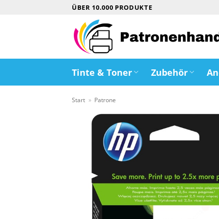
Zum
ÜBER 10.000 PRODUKTE
Inhalt
springen
Tinte & Toner
Zubehör
An
Start
»
Patrone