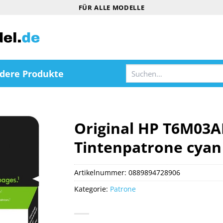
FÜR ALLE MODELLE
Suchen
dere Produkte
nach:
Original HP T6M03A
Tintenpatrone cyan
Artikelnummer:
0889894728906
Kategorie:
Patrone