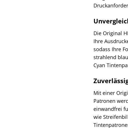
Druckanforder
Unvergleic
Die Original H
Ihre Ausdruck
sodass Ihre F
strahlend bla
Cyan Tintenpa
Zuverlässig
Mit einer Orig
Patronen werde
einwandfrei f
wie Streifenb
Tintenpatrone