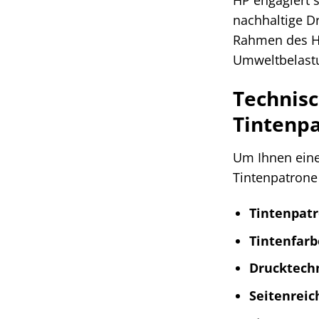
nachhaltige D
Rahmen des HP
Umweltbelastu
Technisc
Tintenp
Um Ihnen eine
Tintenpatrone 
Tintenpat
Tintenfarb
Drucktechn
Seitenreich