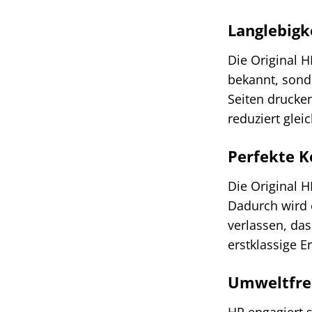
Langlebigke
Die Original H
bekannt, sond
Seiten drucke
reduziert gleic
Perfekte K
Die Original H
Dadurch wird e
verlassen, da
erstklassige Er
Umweltfre
HP engagiert 