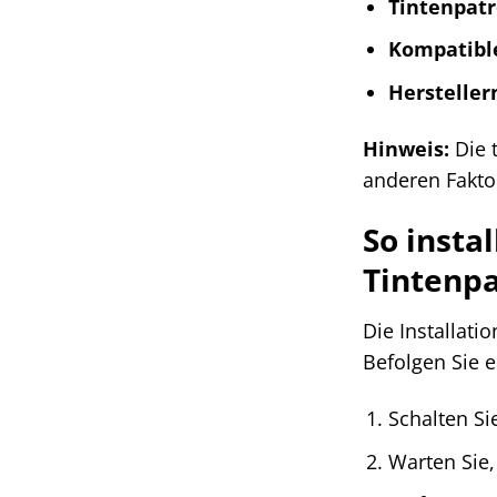
Tintenpatr
Kompatibl
Herstelle
Hinweis:
Die t
anderen Faktor
So insta
Tintenp
Die Installati
Befolgen Sie e
Schalten Si
Warten Sie,