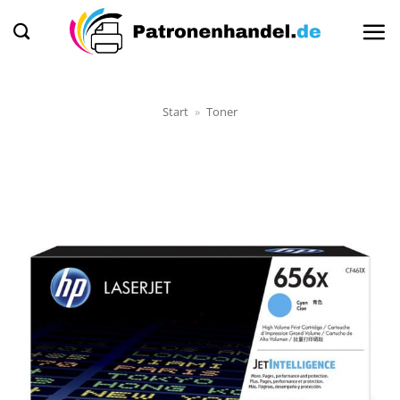
Zum
Inhalt
springen
Start
»
Toner