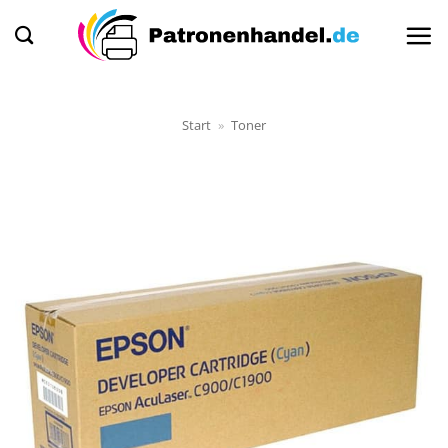
Zum
Inhalt
springen
Start
»
Toner