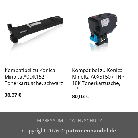
Kompatibel zu Konica
Kompatibel zu Konica
Minolta A0DK152
Minolta A0X5150 / TNP-
Tonerkartusche, schwarz
18K Tonerkartusche,
schwarz
36,37
€
80,03
€
IMPRESSUM
DATENSCHUTZ
Copyright 2026 ©
patronenhandel.de