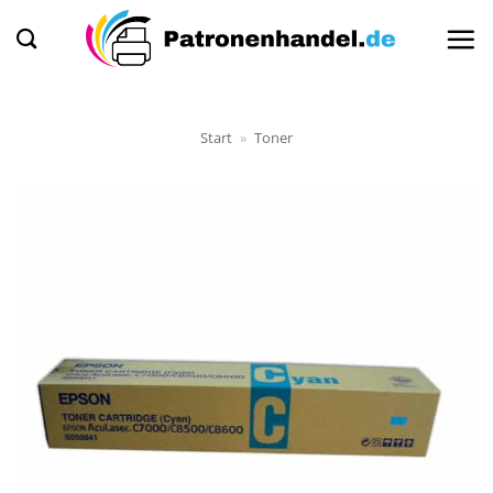
Zum
Inhalt
springen
Start
»
Toner