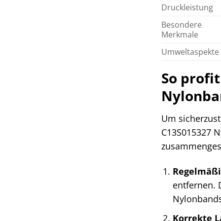
Druckleistung
Besondere
Merkmale
Umweltaspekte
So profi
Nylonba
Um sicherzust
C13S015327 Ny
zusammengest
Regelmäßi
entfernen. 
Nylonbands
Korrekte L