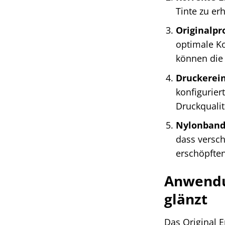
Tinte zu er
Originalp
optimale Ko
können die 
Druckerein
konfigurier
Druckquali
Nylonband 
dass versch
erschöpften
Anwendu
glänzt
Das Original E