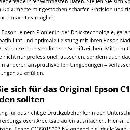
iedergabe Ihrer wichtigsten Daten. Stellen Sie sich v
n Dokumente mit gestochen scharfer Präzision und t
and macht es möglich.
 Epson, einem Pionier in der Drucktechnologie, garan
atibilität und optimale Leistung mit Ihren Epson Nad
Ausdrucke oder verblichene Schriftzeichen. Mit dem 
e nicht nur professionell aussehen, sondern auch dau
 in anderen anspruchsvollen Umgebungen – verlassen 
ungen zu erfüllen.
e sich für das Original Epson 
den sollten
ung für das richtige Druckzubehör kann den Untersch
 reibungslosen Arbeitsabläufen ausmachen. Hier sin
ginal Epson C13S015327 Nylonband die ideale Wahl fü