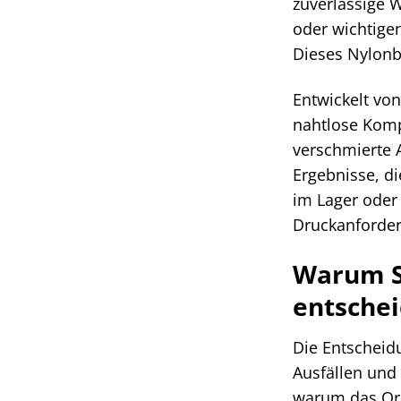
zuverlässige W
oder wichtige
Dieses Nylonb
Entwickelt von
nahtlose Komp
verschmierte 
Ergebnisse, di
im Lager oder
Druckanforder
Warum Si
entschei
Die Entscheid
Ausfällen und
warum das Ori