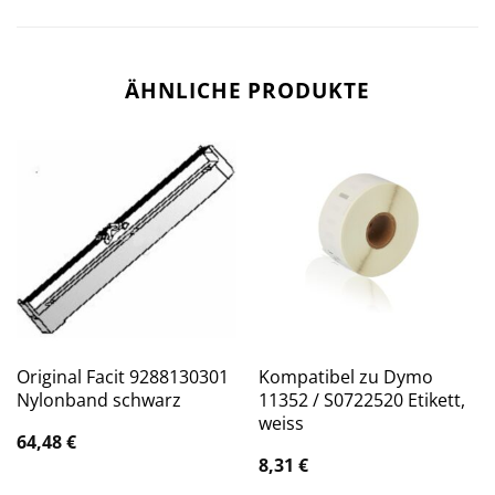
ÄHNLICHE PRODUKTE
Original Facit 9288130301
Kompatibel zu Dymo
Nylonband schwarz
11352 / S0722520 Etikett,
weiss
64,48
€
8,31
€