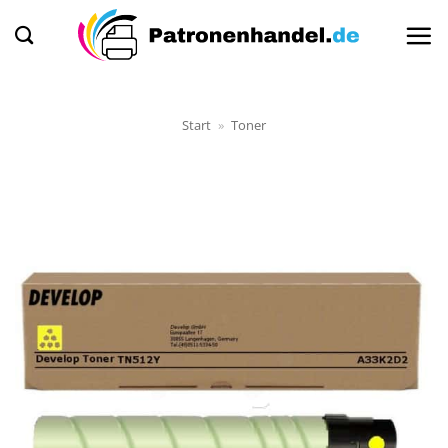
Zum
Inhalt
springen
Start
»
Toner