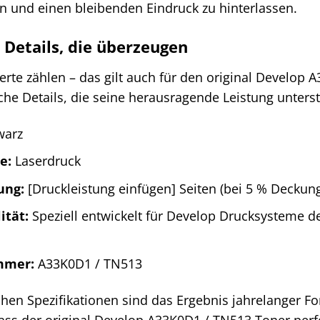
en und einen bleibenden Eindruck zu hinterlassen.
 Details, die überzeugen
rte zählen – das gilt auch für den original Develop 
che Details, die seine herausragende Leistung unters
warz
e:
Laserdruck
ung:
[Druckleistung einfügen] Seiten (bei 5 % Deckun
ität:
Speziell entwickelt für Develop Drucksysteme d
mmer:
A33K0D1 / TN513
chen Spezifikationen sind das Ergebnis jahrelanger F
dass der original Develop A33K0D1 / TN513 Toner perf