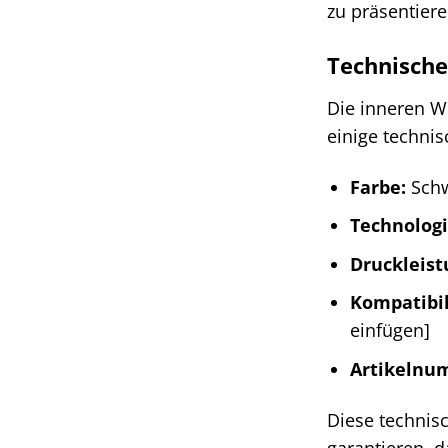
zu präsentier
Technische
Die inneren We
einige technis
Farbe:
Sch
Technologi
Druckleist
Kompatibil
einfügen]
Artikelnu
Diese technis
garantieren, 