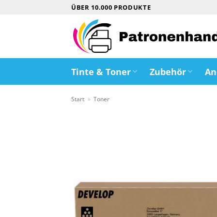
Zum
ÜBER 10.000 PRODUKTE
Inhalt
springen
Tinte & Toner
Zubehör
An
Start
»
Toner