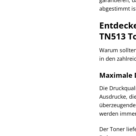
abgestimmt ist
Entdecke
TN513 T
Warum sollten
in den zahlrei
Maximale D
Die Druckquali
Ausdrucke, di
überzeugende 
werden immer 
Der Toner lief