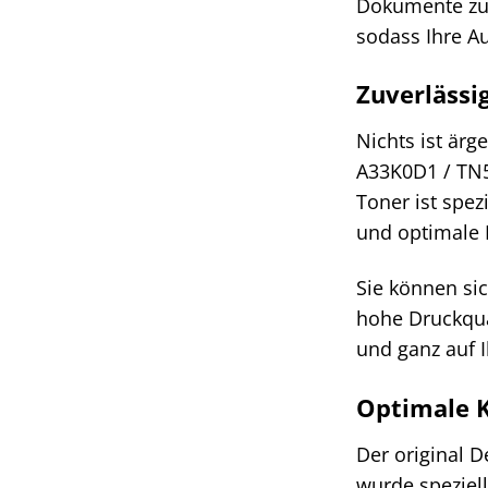
Dokumente zum
sodass Ihre A
Zuverlässi
Nichts ist ärg
A33K0D1 / TN5
Toner ist spez
und optimale 
Sie können si
hohe Druckqual
und ganz auf I
Optimale K
Der original 
wurde speziell