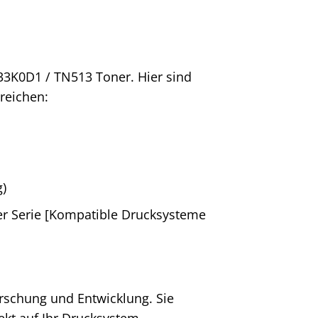
A33K0D1 / TN513 Toner. Hier sind
treichen:
g)
er Serie [Kompatible Drucksysteme
orschung und Entwicklung. Sie
ekt auf Ihr Drucksystem