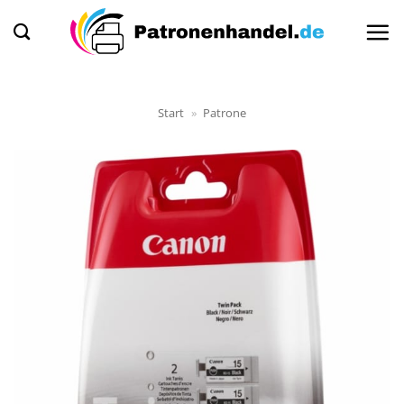
Zum
Inhalt
springen
Start
»
Patrone