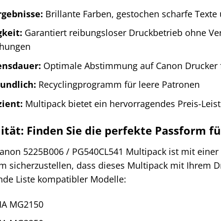
rgebnisse:
Brillante Farben, gestochen scharfe Texte 
gkeit:
Garantiert reibungsloser Druckbetrieb ohne Ve
chungen
ensdauer:
Optimale Abstimmung auf Canon Drucker f
undlich:
Recyclingprogramm für leere Patronen
zient:
Multipack bietet ein hervorragendes Preis-Leis
ität: Finden Sie die perfekte Passform fü
Canon 5225B006 / PG540CL541 Multipack ist mit einer
 sicherzustellen, dass dieses Multipack mit Ihrem Dr
ende Liste kompatibler Modelle:
MA MG2150