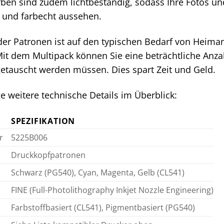
rben sind zudem lichtbeständig, sodass Ihre Fotos 
 und farbecht aussehen.
 der Patronen ist auf den typischen Bedarf von Heim
it dem Multipack können Sie eine beträchtliche Anzah
etauscht werden müssen. Dies spart Zeit und Geld.
ge weitere technische Details im Überblick:
SPEZIFIKATION
r
5225B006
Druckkopfpatronen
Schwarz (PG540), Cyan, Magenta, Gelb (CL541)
FINE (Full-Photolithography Inkjet Nozzle Engineering)
Farbstoffbasiert (CL541), Pigmentbasiert (PG540)