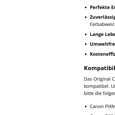
Perfekte E
Zuverlässi
Farbabwei
Lange Leb
Umweltfre
Kosteneffi
Kompatibil
Das Original 
kompatibel. Um
bitte die folg
Canon PIX