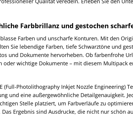
rofessioneller Qualität veredeln. Erleben Sie den Unt
hliche Farbbrillanz und gestochen scharf
 blasse Farben und unscharfe Konturen. Mit den Ori
ten Sie lebendige Farben, tiefe Schwarztöne und gest
Fotos und Dokumente hervorheben. Ob farbenfrohe Ur
n oder wichtige Dokumente – mit diesem Multipack er
 (Full-Photolithography Inkjet Nozzle Engineering) Te
rung und eine außergewöhnliche Detailgenauigkeit. Je
ichtigen Stelle platziert, um Farbverläufe zu optimie
. Das Ergebnis sind Ausdrucke, die nicht nur schön 