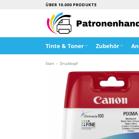
Zum
ÜBER 10.000 PRODUKTE
Inhalt
springen
Tinte & Toner
Zubehör
An
Start
»
Druckkopf