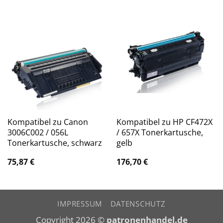
Kompatibel zu Canon
Kompatibel zu HP CF472X
3006C002 / 056L
/ 657X Tonerkartusche,
Tonerkartusche, schwarz
gelb
75,87
€
176,70
€
IMPRESSUM
DATENSCHUTZ
Copyright 2026 ©
patronenhandel.de