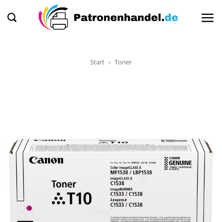
Zum
Inhalt
springen
Start
»
Toner