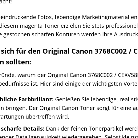
acht!
beeindruckende Fotos, lebendige Marketingmaterialie
diesem magenta Toner erzielen Sie stets professionel
e gestochen scharfen Konturen werden Ihre Ausdruc
sich für den Original Canon 3768C002 /
n sollten:
 Gründe, warum der Original Canon 3768C002 / CEXV5
bedürfnisse ist. Hier sind einige der wichtigsten Vortei
hliche Farbbrillanz:
Genießen Sie lebendige, realist
n bringen. Der Original Canon Toner sorgt für eine
wartungen übertreffen wird.
scharfe Details:
Dank der feinen Tonerpartikel werd
nder Detailgenauigkeit wiedergegeben. Selbst kleinst