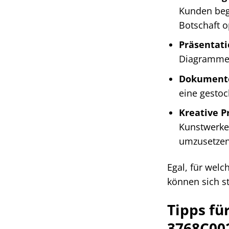
Kunden bege
Botschaft o
Präsentati
Diagrammen.
Dokument
eine gestoc
Kreative P
Kunstwerke.
umzusetzen
Egal, für wel
können sich st
Tipps fü
3768C00