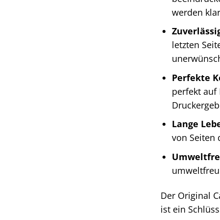
werden klar
Zuverlässi
letzten Sei
unerwünsch
Perfekte K
perfekt auf
Druckergeb
Lange Leb
von Seiten 
Umweltfre
umweltfreun
Der Original 
ist ein Schlü