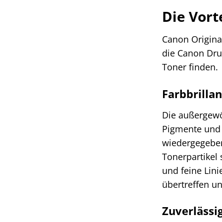
Die Vort
Canon Original
die Canon Dru
Toner finden.
Farbbrilla
Die außergewö
Pigmente und 
wiedergegeben,
Tonerpartikel 
und feine Lini
übertreffen un
Zuverlässi