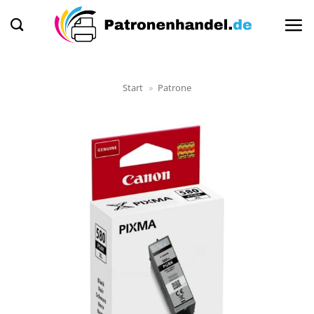
Zum
Inhalt
springen
Start
»
Patrone