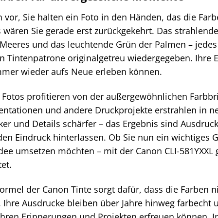
ch vor, Sie halten ein Foto in den Händen, das die Far
ls wären Sie gerade erst zurückgekehrt. Das strahlen
s Meeres und das leuchtende Grün der Palmen – jedes 
n Tintenpatrone originalgetreu wiedergegeben. Ihre 
immer wieder aufs Neue erleben können.
 Fotos profitieren von der außergewöhnlichen Farbbri
sentationen und andere Druckprojekte erstrahlen in n
rker und Details schärfer – das Ergebnis sind Ausdru
en Eindruck hinterlassen. Ob Sie nun ein wichtiges G
 Idee umsetzen möchten – mit der Canon CLI-581YXXL 
et.
Formel der Canon Tinte sorgt dafür, dass die Farben n
. Ihre Ausdrucke bleiben über Jahre hinweg farbecht u
Ihren Erinnerungen und Projekten erfreuen können. In