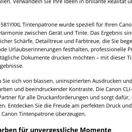
llen. Verwandeln Sie Ihre Ideen in brillante Realität un
-581YXXL Tintenpatrone wurde speziell für Ihren Cano
 Harmonie zwischen Gerät und Tinte. Das Ergebnis si
cher Schärfe, Detailtreue und Farbtreue, die Sie beg
e Urlaubserinnerungen festhalten, professionelle Pr
lltägliche Dokumente drucken möchten – mit dieser T
rgebnisse.
 Sie sich von blassen, uninspirierten Ausdrucken und
arben und beeindruckender Kontraste. Die Canon CLI-5
Partner für alle Druckanforderungen und sorgt dafür,
en. Entdecken Sie die Freude am perfekten Druck und 
al Canon Tintenpatrone überzeugen.
Farben für unvergessliche Momente