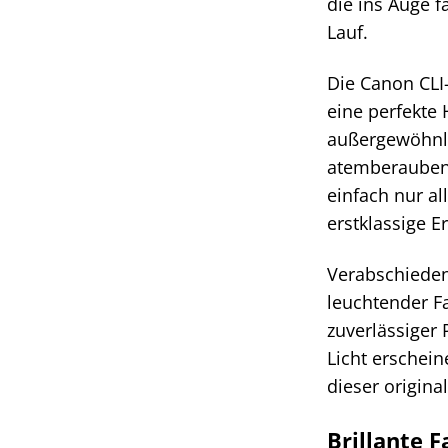
die ins Auge fa
Lauf.
Die Canon CLI
eine perfekte
außergewöhnli
atemberaubend
einfach nur a
erstklassige E
Verabschieden
leuchtender F
zuverlässiger 
Licht erschein
dieser origin
Brillante 