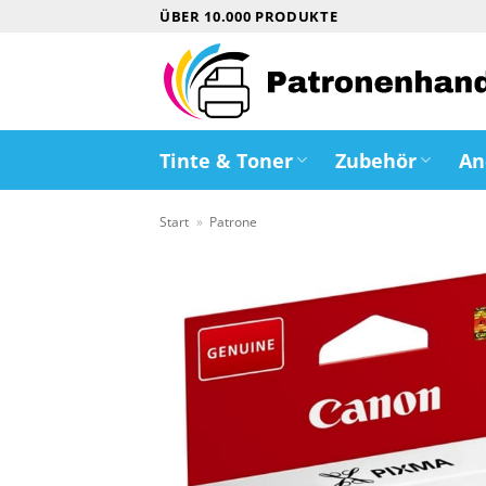
Zum
ÜBER 10.000 PRODUKTE
Inhalt
springen
Tinte & Toner
Zubehör
An
Start
»
Patrone