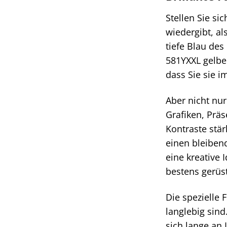
Stellen Sie si
wiedergibt, a
tiefe Blau de
581YXXL gelbe
dass Sie sie 
Aber nicht nur
Grafiken, Prä
Kontraste stä
einen bleibend
eine kreative
bestens gerüst
Die spezielle 
langlebig sind
sich lange an 