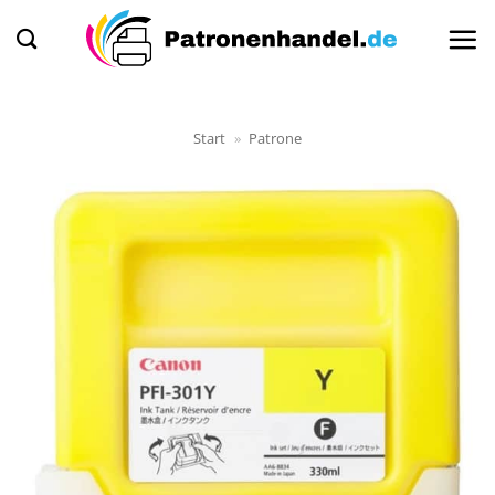
Zum
Inhalt
springen
Start
»
Patrone