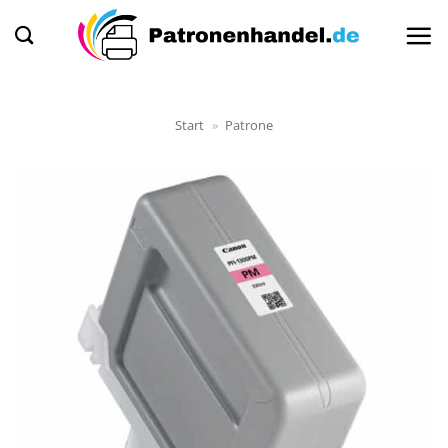
Zum
Inhalt
springen
Start
»
Patrone