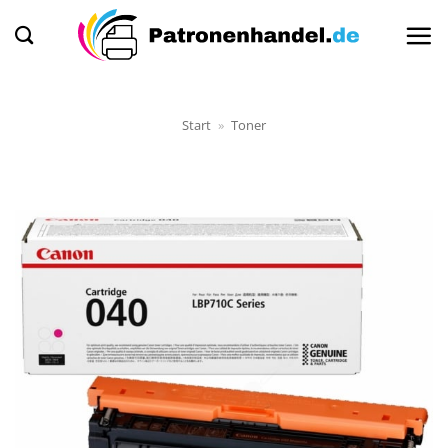
Zum
Inhalt
springen
Start
»
Toner