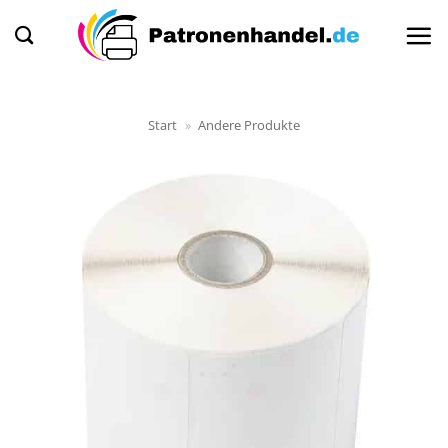
Zum
Inhalt
springen
Start
»
Andere Produkte