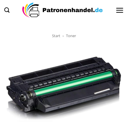
Zum
Inhalt
springen
Start
»
Toner