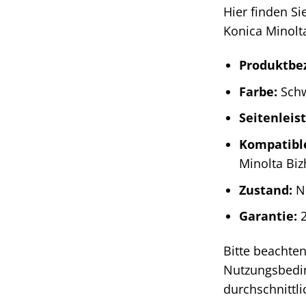
Hier finden Si
Konica Minolt
Produktbe
Farbe:
Sch
Seitenleis
Kompatibl
Minolta Bi
Zustand:
N
Garantie:
2
Bitte beachten
Nutzungsbedin
durchschnittl