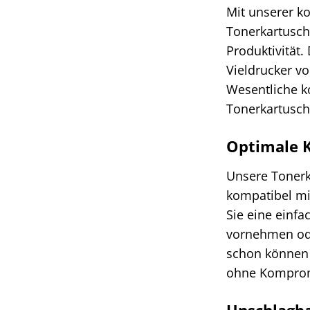
Mit unserer k
Tonerkartusch
Produktivität
Vieldrucker vo
Wesentliche k
Tonerkartusc
Optimale K
Unsere Tonerka
kompatibel mi
Sie eine einfa
vornehmen oder
schon können S
ohne Kompromi
Unschlagba