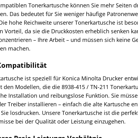
ompatiblen Tonerkartusche können Sie mehr Seiten 
en. Das bedeutet für Sie weniger häufige Patronenw
. Die hohe Reichweite unserer Tonerkartusche ist be
n Vorteil, da sie die Druckkosten erheblich senken ka
onzentrieren – Ihre Arbeit – und müssen sich keine G
hen machen.
ompatibilität
rtusche ist speziell für Konica Minolta Drucker entwi
t den Modellen, die die 8938-415 / TN-211 Tonerkart
che Installation und reibungslose Funktion. Sie müss
 Treiber installieren – einfach die alte Kartusche e
ie losdrucken. Unsere Tonerkartusche ist die perfekt
sse bei der Qualität oder Leistung einzugehen.
res Preis-Leistungs-Verhältnis