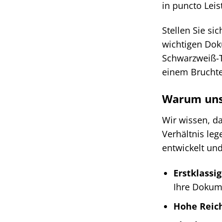
in puncto Lei
Stellen Sie si
wichtigen Dok
Schwarzweiß-T
einem Bruchte
Warum unse
Wir wissen, da
Verhältnis le
entwickelt und
Erstklassi
Ihre Dokume
Hohe Reic