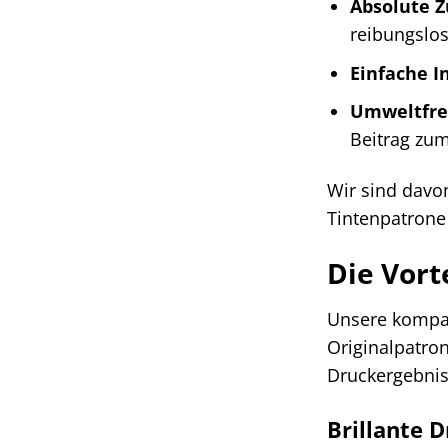
Absolute Z
reibungslo
Einfache In
Umweltfreu
Beitrag zu
Wir sind davo
Tintenpatrone 
Die Vort
Unsere kompat
Originalpatrone
Druckergebnis
Brillante D