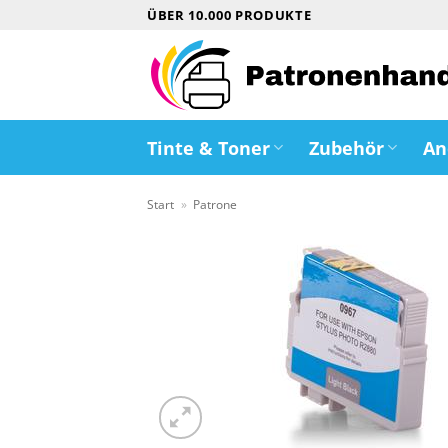
Zum
ÜBER 10.000 PRODUKTE
Inhalt
springen
Tinte & Toner
Zubehör
An
Start
»
Patrone