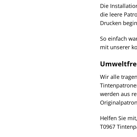
Die Installati
die leere Pat
Drucken beginn
So einfach wa
mit unserer k
Umweltfreu
Wir alle trag
Tintenpatrone
werden aus rec
Originalpatro
Helfen Sie mi
T0967 Tintenp