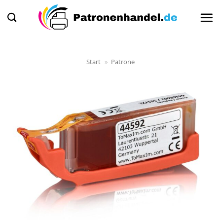
Zum
Inhalt
springen
Start
»
Patrone