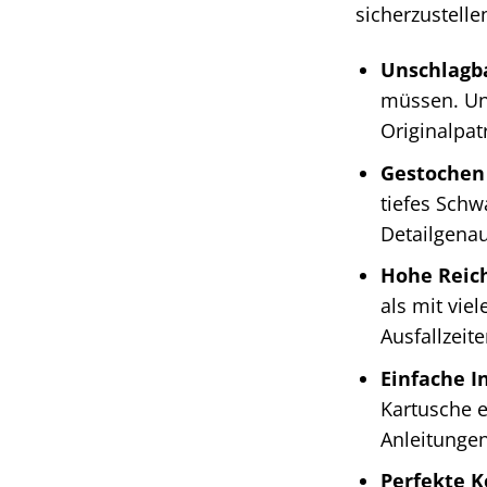
sicherzustelle
Unschlagba
müssen. Uns
Originalpat
Gestochen 
tiefes Schw
Detailgenau
Hohe Reic
als mit vie
Ausfallzeit
Einfache In
Kartusche e
Anleitungen
Perfekte K