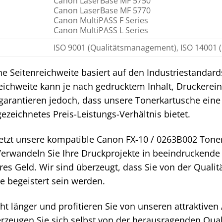
Canon LaserBase MF 5750
Canon LaserBase MF 5770
Canon MultiPASS F Series
Canon MultiPASS L Series
ISO 9001 (Qualitätsmanagement), ISO 1400
e Seitenreichweite basiert auf den Industriestandard
Reichweite kann je nach gedrucktem Inhalt, Druckerei
 garantieren jedoch, dass unsere Tonerkartusche ein
ezeichnetes Preis-Leistungs-Verhältnis bietet.
 jetzt unsere kompatible Canon FX-10 / 0263B002 Tone
Verwandeln Sie Ihre Druckprojekte in beeindruckende
ares Geld. Wir sind überzeugt, dass Sie von der Quali
e begeistert sein werden.
ht länger und profitieren Sie von unseren attraktiven
rzeugen Sie sich selbst von der herausragenden Qual