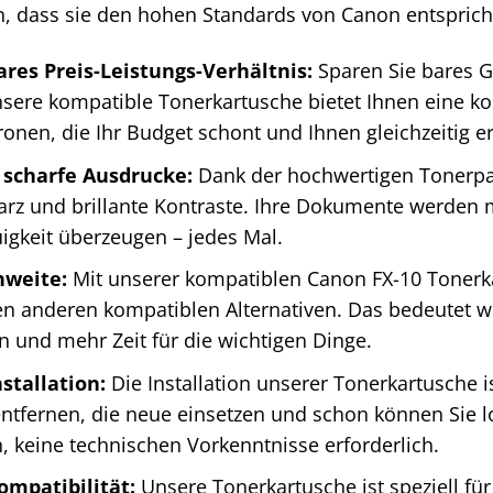
n, dass sie den hohen Standards von Canon entspricht 
res Preis-Leistungs-Verhältnis:
Sparen Sie bares Ge
ere kompatible Tonerkartusche bietet Ihnen eine kos
ronen, die Ihr Budget schont und Ihnen gleichzeitig er
scharfe Ausdrucke:
Dank der hochwertigen Tonerpar
arz und brillante Kontraste. Ihre Dokumente werden 
igkeit überzeugen – jedes Mal.
hweite:
Mit unserer kompatiblen Canon FX-10 Tonerk
len anderen kompatiblen Alternativen. Das bedeutet 
en und mehr Zeit für die wichtigen Dinge.
stallation:
Die Installation unserer Tonerkartusche is
ntfernen, die neue einsetzen und schon können Sie l
, keine technischen Vorkenntnisse erforderlich.
ompatibilität:
Unsere Tonerkartusche ist speziell fü