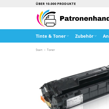
Zum
ÜBER 10.000 PRODUKTE
Inhalt
springen
Tinte & Toner
Zubehör
An
Start
»
Toner