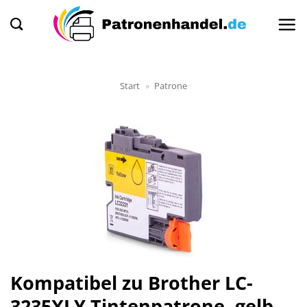
Zum
Inhalt
springen
Start
»
Patrone
Kompatibel zu Brother LC-
3235XLY Tintenpatrone, gelb