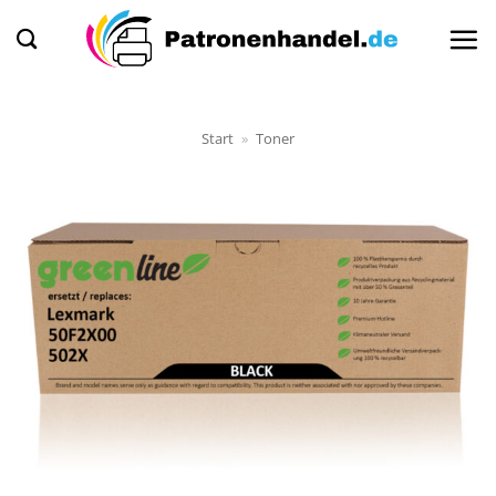
Zum
Inhalt
springen
Start
»
Toner